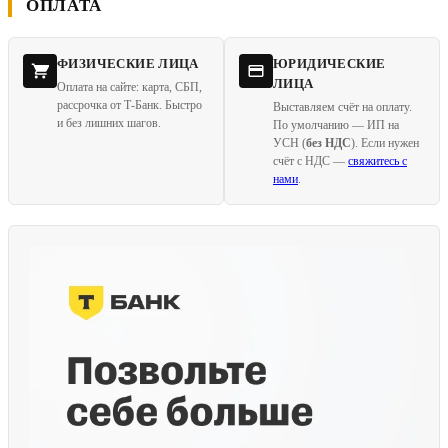
ОПЛАТА
ФИЗИЧЕСКИЕ ЛИЦА
ЮРИДИЧЕСКИЕ
ЛИЦА
Оплата на сайте: карта, СБП,
рассрочка от Т-Банк. Быстро
Выставляем счёт на оплату.
и без лишних шагов.
По умолчанию — ИП на
УСН (
без НДС
). Если нужен
счёт с НДС —
свяжитесь с
нами
.