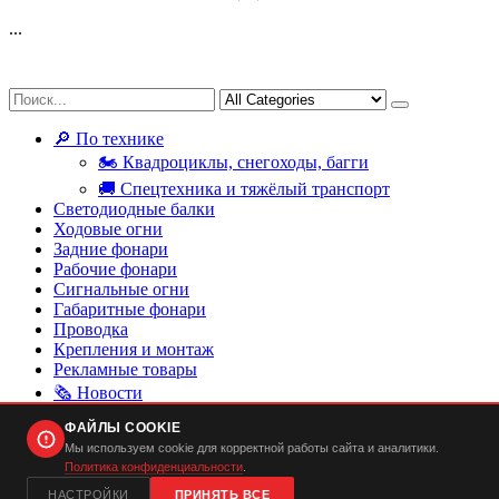
...
🔎 По технике
🏍 Квадроциклы, снегоходы, багги
🚚 Спецтехника и тяжёлый транспорт
Светодиодные балки
Ходовые огни
Задние фонари
Рабочие фонари
Сигнальные огни
Габаритные фонари
Проводка
Крепления и монтаж
Рекламные товары
🗞 Новости
📩 Связаться с нами
ФАЙЛЫ COOKIE
📊 Сравнение
Мы используем cookie для корректной работы сайта и аналитики.
Политика конфиденциальности
.
❤️ Хочется
НАСТРОЙКИ
ПРИНЯТЬ ВСЕ