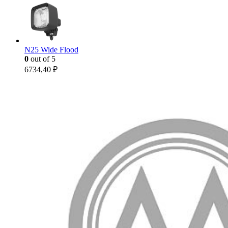
N25 Wide Flood
0
out of 5
6734,40
₽