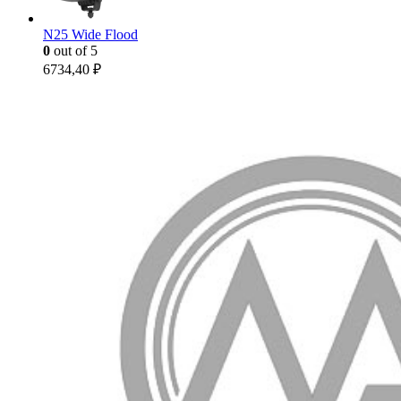
N25 Wide Flood
0
out of 5
6734,40
₽