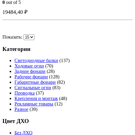
0
out of 5
БЫСТРО ГЛЯНУТЬ
БЫСТРО ГЛЯНУТЬ
БЫСТРО ГЛЯНУТЬ
БЫСТРО ГЛЯНУТЬ
19484,40
₽
Показать:
Категории
Светодиодные балки
(137)
Ходовые огни
(70)
Задние фонари
(28)
Рабочие фонари
(128)
Габаритные фонари
(82)
Сигнальные огни
(83)
Проводка
(37)
Крепления и монтаж
(48)
Рекламные товары
(12)
Разное
(39)
Цвет ДХО
Без ДХО