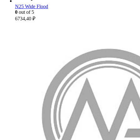
N25 Wide Flood
0
out of 5
6734,40
₽