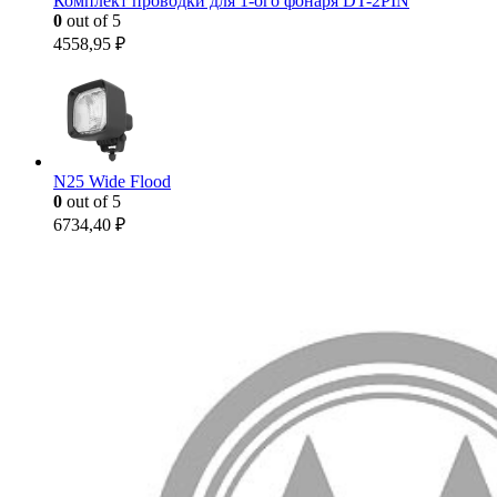
Комплект проводки для 1-ого фонаря DT-2PIN
0
out of 5
4558,95
₽
N25 Wide Flood
0
out of 5
6734,40
₽