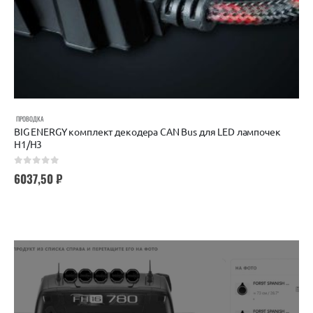
ПРОВОДКА
BIG ENERGY комплект декодера CAN Bus для LED лампочек
H1/H3
0
out of 5
6037,50
₽