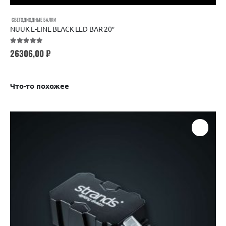
СВЕТОДИОДНЫЕ БАЛКИ
NUUK E-LINE BLACK LED BAR 20″
5.00
out of 5
26306,00
₽
Что-то похожее