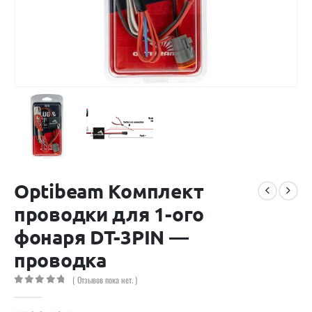
Optibeam Комплект
проводки для 1-ого
фонаря DT-3PIN —
проводка
( Отзывов пока нет. )
0
out of 5