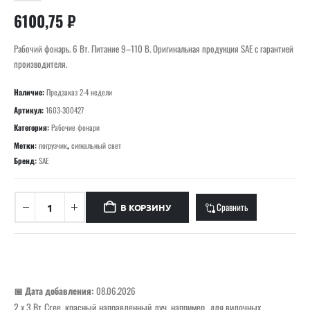
6100,75
₽
Рабочий фонарь. 6 Вт. Питание 9–110 В. Оригинальная продукция SAE с гарантией
производителя.
Наличие:
Предзаказ 2-4 недели
Артикул:
1603-300427
Категория:
Рабочие фонари
Метки:
погрузчик
,
сигнальный свет
Бренд:
SAE
Сравнить
В КОРЗИНУ
📅 Дата добавления:
08.06.2026
2 x 3 Вт Cree, красный направленный луч, например, для вилочных