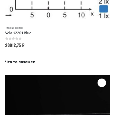
РАБОЧИЕ ФОНАРИ
Vela N2201 Blue
0
out of 5
20912,75
₽
Что-то похожее