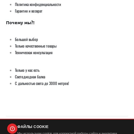
Политика конфиденциальности
Гарантия и возврат
Почему мы?!
Большой выбор
Только качественные товары
Техническая консультация
Только у нас есть
Светодиодная балка
С дальностью света до 3000 метров!
ФАЙЛЫ COOKIE
© Демич ИП (ИНН 501724446420) / Мистер Андерсон 2026. Все права защищены
Мы используем cookie для корректной работы сайта и аналитики.