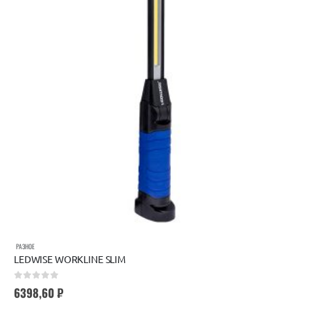
РАЗНОЕ
LEDWISE WORKLINE SLIM
0
out of 5
6398,60
₽