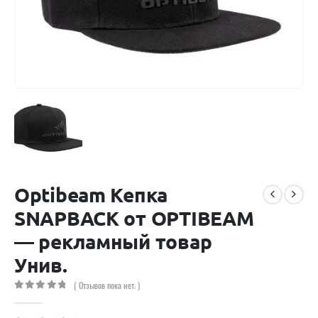
Optibeam Кепка
SNAPBACK от OPTIBEAM
— рекламный товар
Унив.
( Отзывов пока нет. )
0
out of 5