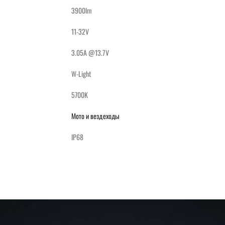
3900lm
11-32V
3.05A @13.7V
W-Light
5700K
Мото и вездеходы
IP68