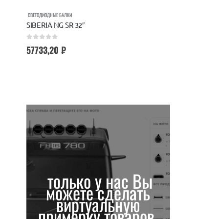
СВЕТОДИОДНЫЕ БАЛКИ
SIBERIA NG SR 32″
0
out of 5
57733,20
₽
только у нас Вы
можете сделать
виртуальную
примерку товаров.