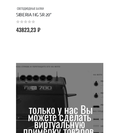
СВЕТОДИОДНЫЕ БАЛКИ
SIBERIA NG SR 20″
0
out of 5
43823,23
₽
только у нас Вы
можете сделать
виртуальную
примерку товаров.