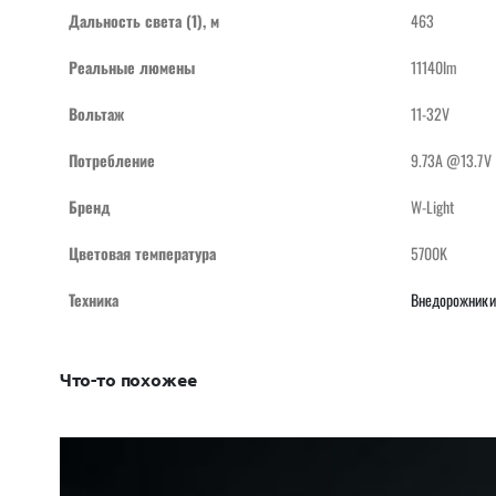
Дальность света (1), м
463
Реальные люмены
11140lm
Вольтаж
11-32V
Потребление
9.73A @13.7V
Бренд
W-Light
Цветовая температура
5700K
Техника
Внедорожники
Что-то похожее