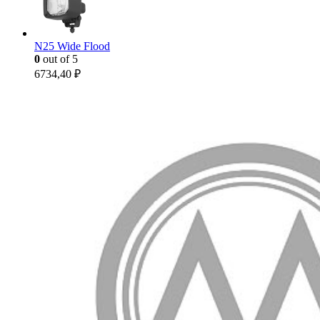
N25 Wide Flood
0
out of 5
6734,40
₽