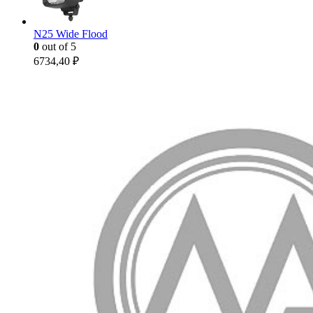
N25 Wide Flood
0
out of 5
6734,40
₽