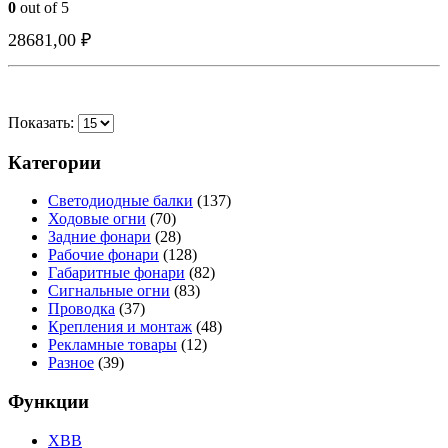
0
out of 5
БЫСТРО ГЛЯНУТЬ
БЫСТРО ГЛЯНУТЬ
БЫСТРО ГЛЯНУТЬ
БЫСТРО ГЛЯНУТЬ
28681,00
₽
Показать:
Категории
Светодиодные балки
(137)
Ходовые огни
(70)
Задние фонари
(28)
Рабочие фонари
(128)
Габаритные фонари
(82)
Сигнальные огни
(83)
Проводка
(37)
Крепления и монтаж
(48)
Рекламные товары
(12)
Разное
(39)
Функции
XBB