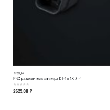
ПРОВОДКА
PRO разделитель штекера DT-4 в 2X DT-4
0
out of 5
2625,00
₽