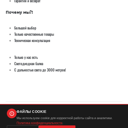
Гарантия и возврат
Почему мы?!
Большой выбор
Только качественные товары
Техническая консультация
Только у нас есть
Светодиодная балка
С дальностью света до 3000 метров!
ФАЙЛЫ COOKIE
© Демич ИП (ИНН 501724446420) / Мистер Андерсон 2026. Все права защищены
Мы используем cookie для корректной работы сайта и аналитики.
Политика конфиденциальности
.
...