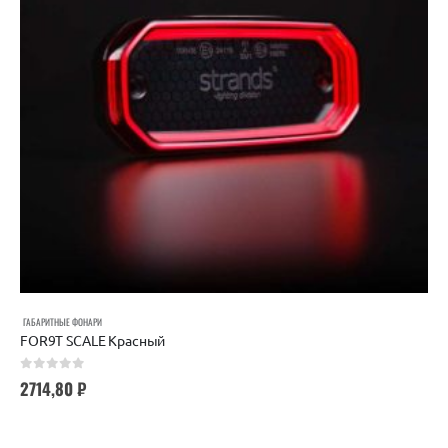
ГАБАРИТНЫЕ ФОНАРИ
FOR9T SCALE Красный
0
out of 5
2714,80
₽