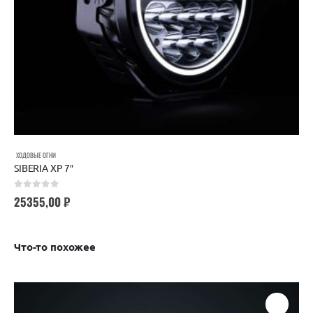
ХОДОВЫЕ ОГНИ
SIBERIA XP 7″
0
out of 5
25355,00
₽
Что-то похожее