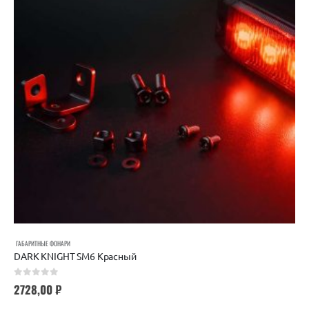
ГАБАРИТНЫЕ ФОНАРИ
DARK KNIGHT SM6 Красный
0
out of 5
2728,00
₽