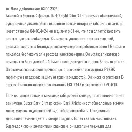
📅 Дата добавления:
03.09.2025
Боковой габаритный фонарь Dark Knight Slim 3 LED получил обновленный,
супертемный дизайн. Этот невероятно тонкий янтарный габаритный фонарь
имеет размеры 84×10,4×24 мм и диаметр 61 мм, что позволяет установить
его там, где это необходимо. Вы можете установить столько фонарей,
сколько захотите, а благодаря низкому энергопотреблению всего 1 Вт вам не
придется беспокоиться о расходе электроэнергии. Он устанавливается с
помощью кабеля длиной 240 мм и также доступен в красно-белом варианте.
Он отличается высокой прочностью, а высокий класс защиты IP6K9K
гарантирует надежную защиту от грязи и жидкостей. Он имеет сертификат E-
approval в соответствии с регламентом ECE R148 и сертификат EMC R10.
Если вы ищете тонкий и стильный габаритный фонарь, то это именно то, что
вам нужно. Super Dark Slim из серии Dark Knight имеет обновленную темную
линзу, улучшающую внешний вид любого автомобиля. Он идеально
дополняет темные цвета и контрастирует с более светлыми оттенками.
Благодаря своим компактным размерам, он идеально подходит для