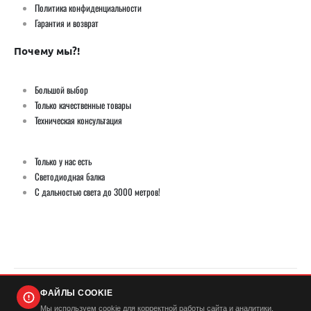
Политика конфиденциальности
Гарантия и возврат
Почему мы?!
Большой выбор
Только качественные товары
Техническая консультация
Только у нас есть
Светодиодная балка
С дальностью света до 3000 метров!
ФАЙЛЫ COOKIE
© Демич ИП (ИНН 501724446420) / Мистер Андерсон 2026. Все права защищены
Мы используем cookie для корректной работы сайта и аналитики.