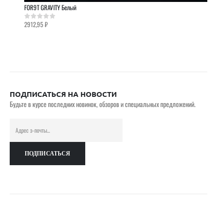
FOR9T GRAVITY Белый
2912,95
₽
0
out of 5
ПОДПИСАТЬСЯ НА НОВОСТИ
Будьте в курсе последних новинок, обзоров и специальных предложений.