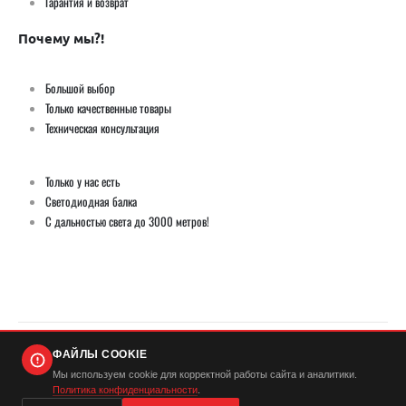
Гарантия и возврат
Почему мы?!
Большой выбор
Только качественные товары
Техническая консультация
Только у нас есть
Светодиодная балка
С дальностью света до 3000 метров!
ФАЙЛЫ COOKIE
© Демич ИП (ИНН 501724446420) / Мистер Андерсон 2026. Все права защищены
Мы используем cookie для корректной работы сайта и аналитики.
Политика конфиденциальности
.
...