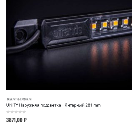
ГАБАРИТНЫЕ ФОНАРИ
UNITY Наружняя подсветка – Янтарный 281 mm
0
out of 5
3871,00
₽