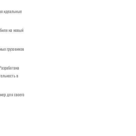
вая идеальные
обиля на новый
ных грузовиков
Разработана
тельность в
змер для своего