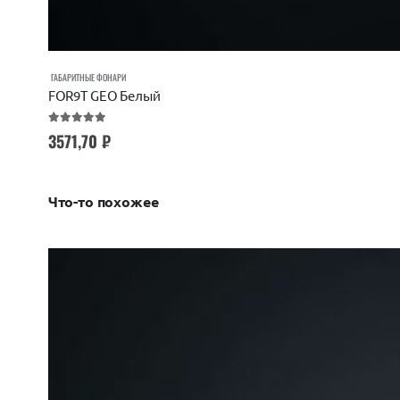
ГАБАРИТНЫЕ ФОНАРИ
FOR9T GEO Белый
5.00
out of 5
3571,70
₽
Что-то похожее