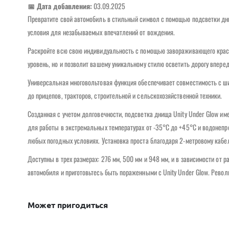
📅 Дата добавления:
03.09.2025
Превратите свой автомобиль в стильный символ с помощью подсветки дн
условия для незабываемых впечатлений от вождения.
Раскройте всю свою индивидуальность с помощью завораживающего красно
уровень, но и позволит вашему уникальному стилю осветить дорогу вперед
Универсальная многовольтовая функция обеспечивает совместимость с ши
до прицепов, тракторов, строительной и сельскохозяйственной техники.
Созданная с учетом долговечности, подсветка днища Unity Under Glow и
для работы в экстремальных температурах от -35°C до +45°C и водонепр
любых погодных условиях. Установка проста благодаря 2-метровому каб
Доступны в трех размерах: 276 мм, 500 мм и 948 мм, и в зависимости от
автомобиля и приготовьтесь быть пораженными с Unity Under Glow. Рево
Может пригодиться