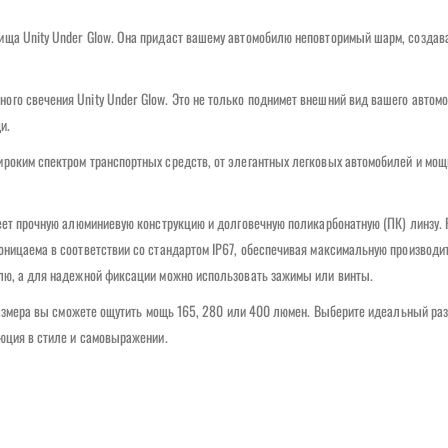
ища Unity Under Glow. Она придаст вашему автомобилю неповторимый шарм, созда
го свечения Unity Under Glow. Это не только поднимет внешний вид вашего автом
и.
роким спектром транспортных средств, от элегантных легковых автомобилей и мощ
меет прочную алюминиевую конструкцию и долговечную поликарбонатную (ПК) линзу. 
оницаема в соответствии со стандартом IP67, обеспечивая максимальную производи
елю, а для надежной фиксации можно использовать зажимы или винты.
 размера вы сможете ощутить мощь 165, 280 или 400 люмен. Выберите идеальный ра
люция в стиле и самовыражении.