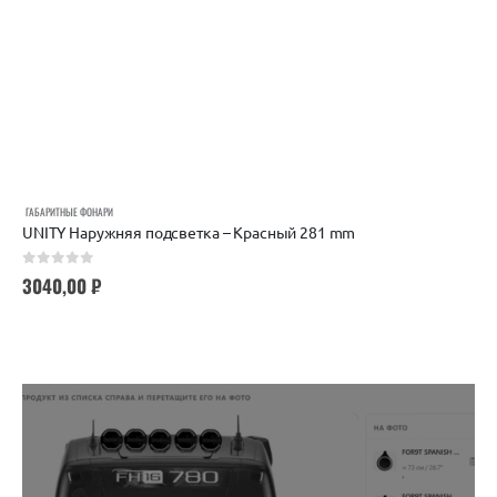
ГАБАРИТНЫЕ ФОНАРИ
UNITY Наружняя подсветка – Красный 281 mm
0
out of 5
3040,00
₽