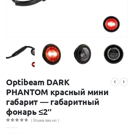
Optibeam DARK
PHANTOM красный мини
габарит — габаритный
фонарь ≤2″
( Отзывов пока нет. )
0
out of 5