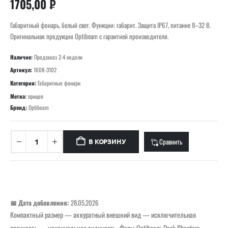
1705,00
₽
Габаритный фонарь, белый свет. Функции: габарит. Защита IP67, питание 8–32 В.
Оригинальная продукция Optibeam с гарантией производителя.
Наличие:
Предзаказ 2-4 недели
Артикул:
1608-3102
Категория:
Габаритные фонари
Метка:
прицеп
Бренд:
Optibeam
Сравнить
В КОРЗИНУ
📅 Дата добавления:
28.05.2026
Компактный размер — аккуратный внешний вид — исключительная
прочность — максимальная видимость. Фары Optibeam Dark Phantom