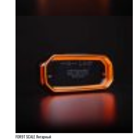
FOR9T SCALE Янтарный