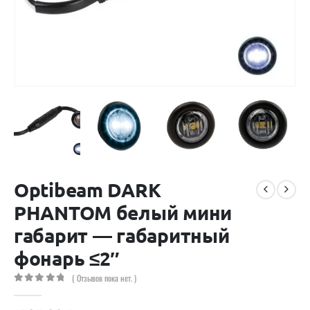
Optibeam DARK
PHANTOM белый мини
габарит — габаритный
фонарь ≤2″
( Отзывов пока нет. )
0
out of 5