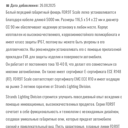
📅 Дата добавления:
26.08.2025
Белый передний габаритный фонарь FOR9T Scale легко устанавливается
благодаря кабелю длиной 5000 мм. Размеры 116,5 x 54 x 22 мм и диаметр
CC 90 мм обеспечивают надежную установку в любом месте. Корпус
изготовлен из высококачественного, коррозионностойкого поликарбоната и
имеет класс защиты IP67, поэтому вы можете быть уверены в его
долговечности. Мы рекомендуем устанавливать его с помощью прилагаемой
прокладки EVA для защиты изделия и поверхности автомобиля.
Он работает от постоянного тока 10-40 В, что делает его совместимым со
многими автомобилями. Он также имеет сертификат E-сертификата ECE R148
(R7). FOR9T Scale соответствует сертификату EMC ECE R10 и имеет ведущую
на рынке 3-летнюю гарантию от Strands Lighting Division.
Strands Lighting Division стремится улучшить повседневный опыт вождения с
помощью инновационных, высококачественных продуктов. Серия FOR9T
сочетает в себе функциональность и технологии с неожиданным дизайном,
создавая уникальные габаритные огни, которые придают автомобилю
свежий и привлекательный вид. Пусть характерные, плавные линии FOR9T