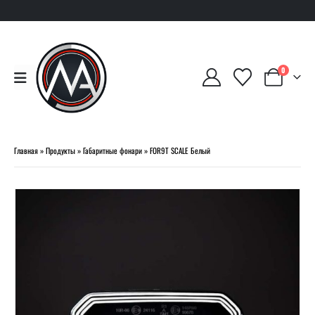
0
Главная
»
Продукты
»
Габаритные фонари
»
FOR9T SCALE Белый