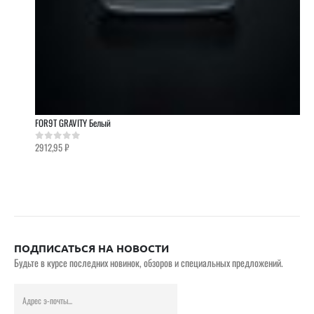
FOR9T GRAVITY Белый
2912,95
₽
0
out of 5
ПОДПИСАТЬСЯ НА НОВОСТИ
Будьте в курсе последних новинок, обзоров и специальных предложений.