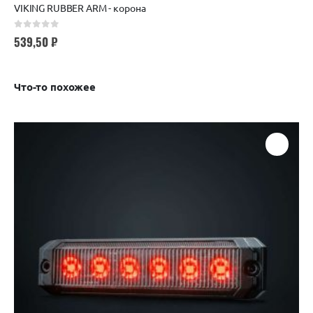
VIKING RUBBER ARM - корона
0
out of 5
539,50
₽
Что-то похожее