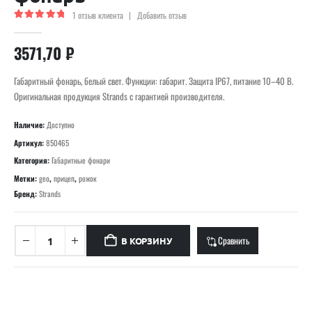
1
отзыв клиента
|
Добавить отзыв
5.00
out of 5
3571,70
₽
Габаритный фонарь, белый свет. Функции: габарит. Защита IP67, питание 10–40 В.
Оригинальная продукция Strands с гарантией производителя.
Наличие:
Доступно
Артикул:
850465
Категория:
Габаритные фонари
Метки:
geo
,
прицеп
,
рожок
Бренд:
Strands
Сравнить
В КОРЗИНУ