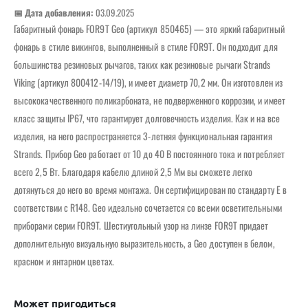
📅 Дата добавления:
03.09.2025
Габаритный фонарь FOR9T Geo (артикул 850465) — это яркий габаритный
фонарь в стиле викингов, выполненный в стиле FOR9T. Он подходит для
большинства резиновых рычагов, таких как резиновые рычаги Strands
Viking (артикул 800412-14/19), и имеет диаметр 70,2 мм. Он изготовлен из
высококачественного поликарбоната, не подверженного коррозии, и имеет
класс защиты IP67, что гарантирует долговечность изделия. Как и на все
изделия, на него распространяется 3-летняя функциональная гарантия
Strands. Прибор Geo работает от 10 до 40 В постоянного тока и потребляет
всего 2,5 Вт. Благодаря кабелю длиной 2,5 Мм вы сможете легко
дотянуться до него во время монтажа. Он сертифицирован по стандарту E в
соответствии с R148. Geo идеально сочетается со всеми осветительными
приборами серии FOR9T. Шестиугольный узор на линзе FOR9T придает
дополнительную визуальную выразительность, а Geo доступен в белом,
красном и янтарном цветах.
Может пригодиться