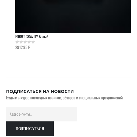
FOR9T GRAVITY Белый
2912,95
₽
0
out of 5
ПОДПИСАТЬСЯ НА НОВОСТИ
Будьте в курсе последних новинок, обзоров и специальных предложений.