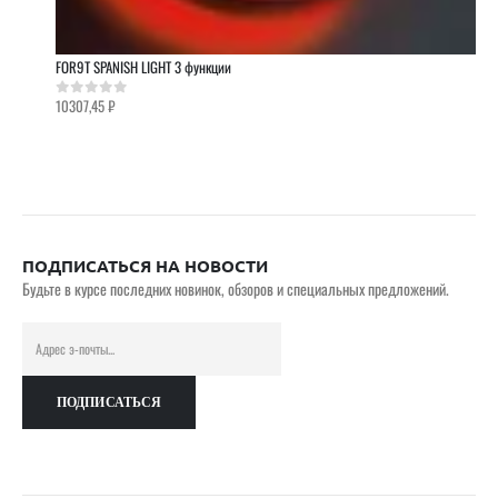
FOR9T SPANISH LIGHT 3 функции
10307,45
₽
0
out of 5
ПОДПИСАТЬСЯ НА НОВОСТИ
Будьте в курсе последних новинок, обзоров и специальных предложений.