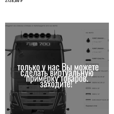
2728,00
₽
только у нас Вы можете
сделать виртуальную
примерку товаров.
заходите!