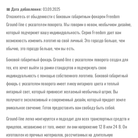
📅 Дата добавления:
03.09.2025
Откажитесь от обыденности с боковым габаритным фонарем Freedom
Ground-line с указателем поворота. Мы говорим о новом, необычном дизайне,
который подчеркнет вашу индивидуальность. Серия Freedom дает вам
возможность изменить логотип на свой личный. Это гораздо больше, чем
обычно, это гораздо больше, чем вы есть.
Боковой габаритный фонарь Ground-line с указателем поворота создан для
тех, кто хочет выйти за рамки стандартов и подчеркнуть свою
индивидуальность с помощью собственного логотипа. Боковой габаритный
фонарь с указателем поворота имеет линзу янтарного цвета и теплый
янтарный свет, который привносит желаемый необычный штрих. Вы
получаете эксклюзивный и современный дизайн, который придает земле
уникальное свечение. Готов предоставить вам свободу быть собой.
Ground-line легко монтируется и подходит для всех транспортных средств и
прицепов, независимо от того, имеют ли они напряжение 12 В или 24 В. Он
изготовлен из прочных материалов, рассчитанных на длительную