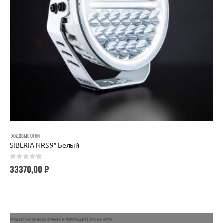
ХОДОВЫЕ ОГНИ
SIBERIA NRS 9″ Белый
0
out of 5
33370,00
₽