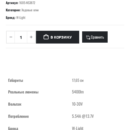
Артикул:
1605-NS3872
Категория:
Ходовые огни
Бренд:
W-Light
Сравнить
В КОРЗИНУ
Габариты
17,65 см
5400lm
Реальные люмены
10-30V
Вольтаж
5.54A @13.7V
Потребление
W-Light
Бренд