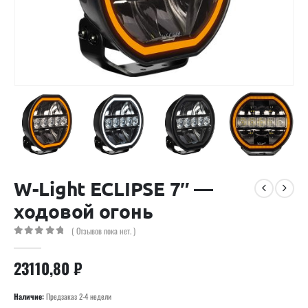
W-Light ECLIPSE 7″ —
ходовой огонь
( Отзывов пока нет. )
0
out of 5
23110,80
₽
Наличие:
Предзаказ 2-4 недели