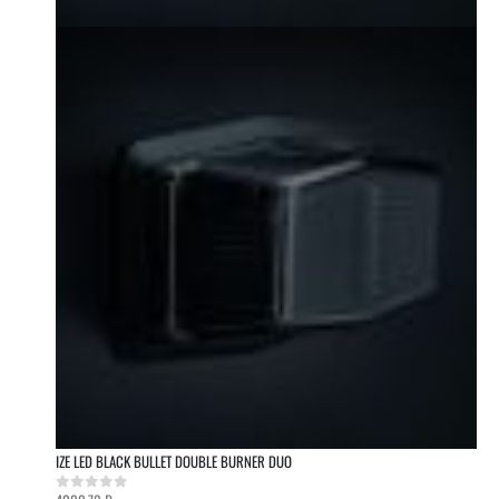
IZE LED BLACK BULLET DOUBLE BURNER DUO
0
out of 5