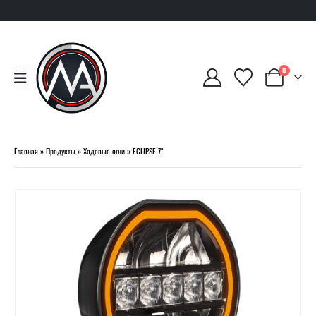
0
Главная
»
Продукты
»
Ходовые огни
»
ECLIPSE 7″