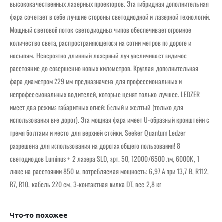
высококачественных лазерных проекторов. Эта гибридная дополнительная
фара сочетает в себе лучшие стороны светодиодной и лазерной технологий.
Мощный световой поток светодиодных чипов обеспечивает огромное
количество света, распространяющегося на сотни метров по дороге и
насыпям. Невероятно длинный лазерный луч увеличивает видимое
расстояние до совершенно новых километров. Круглая дополнительная
фара диаметром 229 мм предназначена для профессиональных и
непрофессиональных водителей, которые ценят только лучшее. LEDZER
имеет два режима габаритных огней: белый и желтый (только для
использования вне дорог). Эта мощная фара имеет U-образный кронштейн с
тремя болтами и место для верхней стойки. Seeker Quantum Ledzer
разрешена для использования на дорогах общего пользования! 8
светодиодов Luminus + 2 лазера SLD, арт. 50, 12000/6500 лм, 6000K, 1
люкс на расстоянии 850 м, потребляемая мощность: 6,97 А при 13,7 В, R112,
R7, R10, кабель 220 см, 3-контактная вилка DT, вес 2,8 кг
Что-то похожее