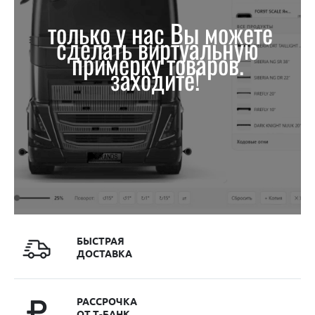
только у нас Вы можете
сделать виртуальную
примерку товаров.
заходите!
БЫСТРАЯ
ДОСТАВКА
РАССРОЧКА
ОТ Т-БАНК