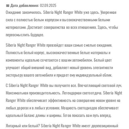
📅 Дата добавления:
02.09.2025
Ожидание закончилось. Siberia Night Ranger White уже здесь. Уверенная
сила с полностью белым корпусом и высококачественными белыми
материалами. Достигает совершенства во всех отношениях. Здесь, чтобы
переосмыслить будущее.
Siberia Night Ranger White превзойдет ваши самые смелые ожидания.
Полностью белый корпус, высококачественные белые материалы и
компоненты идеально сочетаются с вашим автомобилем. Белый цвет
улучшает общий внешний вид, добавляет новый уровень элегантности
экстерьеру вашего автомобиля и придает ему индивидуальный облик.
С Siberia Night Ranger White вы получаете все. Впечатляющий световой луч.
Максимальная производительность. Легендарная светоотдача. Siberia Night
Ranger White обеспечивает эффективность на совершенно новом уровне на
любых дорогах и в любых условиях. Мощность светодиодов обеспечивает
идеальный баланс длины и ширины. Готов показать вам путь вперед.
Янтарный или белый? Siberia Night Ranger White имеет двухпозиционный