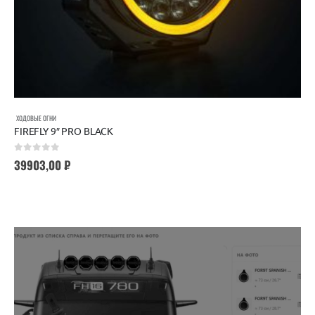
ХОДОВЫЕ ОГНИ
FIREFLY 9″ PRO BLACK
0
out of 5
39903,00
₽