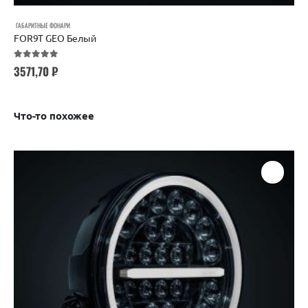
ГАБАРИТНЫЕ ФОНАРИ
FOR9T GEO Белый
5.00
out of 5
3571,70
₽
Что-то похожее