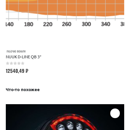
РАБОЧИЕ ФОНАРИ
NUUK D-LINE QB 3″
0
out of 5
12540,49
₽
Что-то похожее