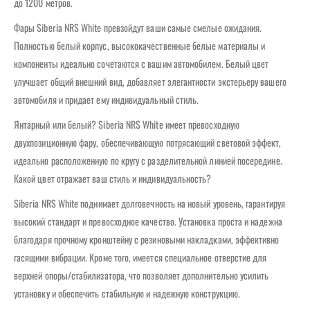
до 1200 метров.
Фары Siberia NRS White превзойдут ваши самые смелые ожидания.
Полностью белый корпус, высококачественные белые материалы и
компоненты идеально сочетаются с вашим автомобилем. Белый цвет
улучшает общий внешний вид, добавляет элегантности экстерьеру вашего
автомобиля и придает ему индивидуальный стиль.
Янтарный или белый? Siberia NRS White имеет превосходную
двухпозиционную фару, обеспечивающую потрясающий световой эффект,
идеально расположенную по кругу с разделительной линией посередине.
Какой цвет отражает ваш стиль и индивидуальность?
Siberia NRS White поднимает долговечность на новый уровень, гарантируя
высокий стандарт и превосходное качество. Установка проста и надежна
благодаря прочному кронштейну с резиновыми накладками, эффективно
гасящими вибрации. Кроме того, имеется специальное отверстие для
верхней опоры/стабилизатора, что позволяет дополнительно усилить
установку и обеспечить стабильную и надежную конструкцию.