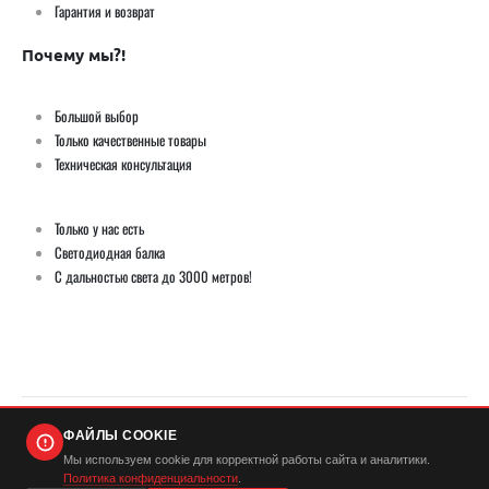
Гарантия и возврат
Почему мы?!
Большой выбор
Только качественные товары
Техническая консультация
Только у нас есть
Светодиодная балка
С дальностью света до 3000 метров!
ФАЙЛЫ COOKIE
© Демич ИП (ИНН 501724446420) / Мистер Андерсон 2026. Все права защищены
Мы используем cookie для корректной работы сайта и аналитики.
Политика конфиденциальности
.