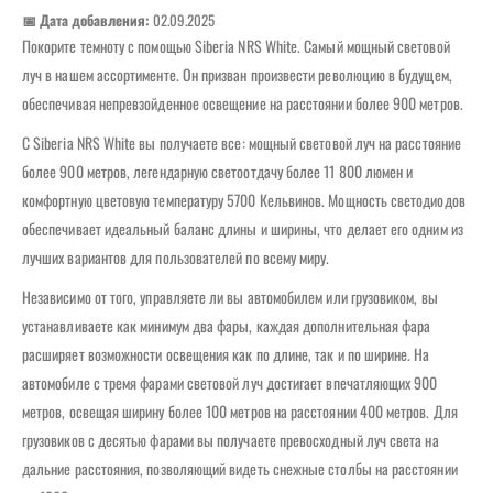
📅 Дата добавления:
02.09.2025
Покорите темноту с помощью Siberia NRS White. Самый мощный световой
луч в нашем ассортименте. Он призван произвести революцию в будущем,
обеспечивая непревзойденное освещение на расстоянии более 900 метров.
С Siberia NRS White вы получаете все: мощный световой луч на расстояние
более 900 метров, легендарную светоотдачу более 11 800 люмен и
комфортную цветовую температуру 5700 Кельвинов. Мощность светодиодов
обеспечивает идеальный баланс длины и ширины, что делает его одним из
лучших вариантов для пользователей по всему миру.
Независимо от того, управляете ли вы автомобилем или грузовиком, вы
устанавливаете как минимум два фары, каждая дополнительная фара
расширяет возможности освещения как по длине, так и по ширине. На
автомобиле с тремя фарами световой луч достигает впечатляющих 900
метров, освещая ширину более 100 метров на расстоянии 400 метров. Для
грузовиков с десятью фарами вы получаете превосходный луч света на
дальние расстояния, позволяющий видеть снежные столбы на расстоянии