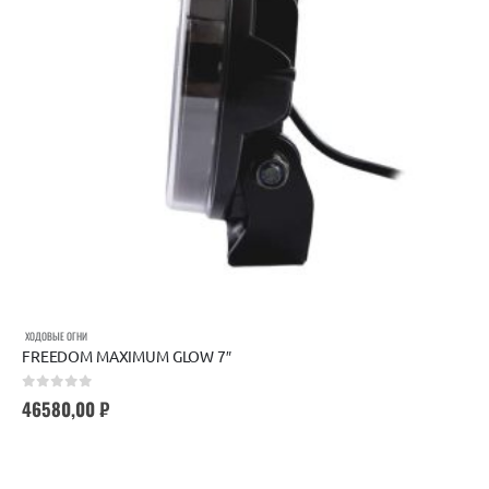
ХОДОВЫЕ ОГНИ
FREEDOM MAXIMUM GLOW 7″
0
out of 5
46580,00
₽