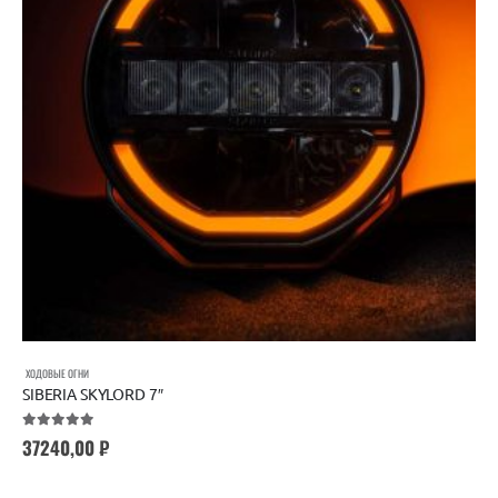
ХОДОВЫЕ ОГНИ
SIBERIA SKYLORD 7″
5.00
out of 5
37240,00
₽