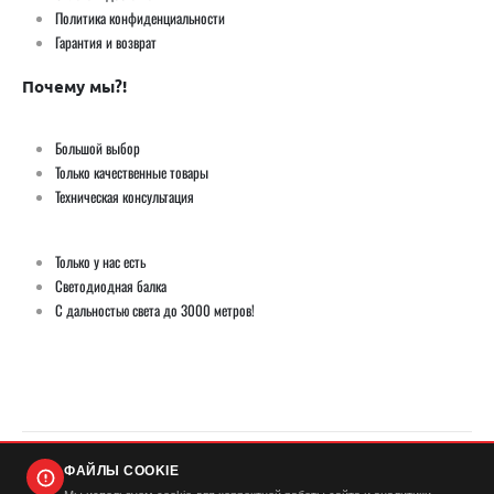
Политика конфиденциальности
Гарантия и возврат
Почему мы?!
Большой выбор
Только качественные товары
Техническая консультация
Только у нас есть
Светодиодная балка
С дальностью света до 3000 метров!
ФАЙЛЫ COOKIE
© Демич ИП (ИНН 501724446420) / Мистер Андерсон 2026. Все права защищены