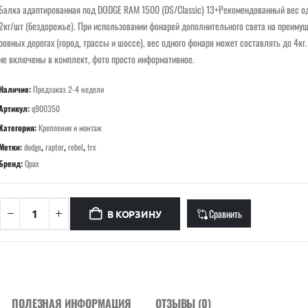
Балка адаптированная под DODGE RAM 1500 (DS/Classic) 13+Рекомендованный вес о
2кг/шт (бездорожье). При использовании фонарей дополнительного света на преиму
ровных дорогах (город, трассы и шоссе), вес одного фонаря может составлять до 4кг
не включены в комплект, фото просто информативное.
Наличие:
Предзаказ 2-4 недели
Артикул:
q900350
Категория:
Крепления и монтаж
Метки:
dodge
,
raptor
,
rebel
,
trx
Бренд:
Qpax
Сравнить
В КОРЗИНУ
ПОЛЕЗНАЯ ИНФОРМАЦИЯ
ОТЗЫВЫ (0)