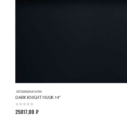
СВЕТОДИОДНЫЕ БАЛКИ
DARK KNIGHT NUUK 14″
0
out of 5
25017,00
₽