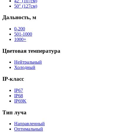
42″ (107см)
50″ (127см)
Дальность, м
0-200
501-1000
1000+
Цветовая температура
Нейтральный
Холодный
IP-класс
IP67
IP68
IP69K
Тип луча
Направленный
Оптимальный