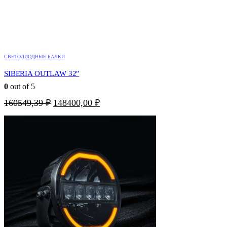
СВЕТОДИОДНЫЕ БАЛКИ
SIBERIA OUTLAW 32″
0
out of 5
Первоначальная
Текущая
160549,39
₽
148400,00
₽
цена
цена:
составляла
148400,00 ₽.
160549,39 ₽.