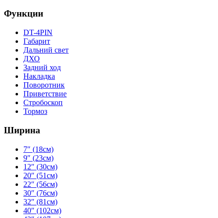
Функции
DT-4PIN
Габарит
Дальний свет
ДХО
Задний ход
Накладка
Поворотник
Приветствие
Стробоскоп
Тормоз
Ширина
7″ (18см)
9″ (23см)
12″ (30см)
20″ (51см)
22″ (56см)
30″ (76см)
32″ (81см)
40″ (102см)