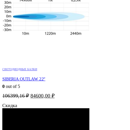
СВЕТОДИОДНЫЕ БАЛКИ
SIBERIA OUTLAW 22″
0
out of 5
Первоначальная
Текущая
106399,16
₽
84600,00
₽
цена
цена:
Скидка
составляла
84600,00 ₽.
106399,16 ₽.