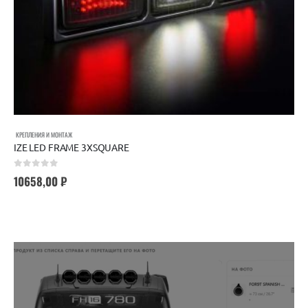
КРЕПЛЕНИЯ И МОНТАЖ
IZE LED FRAME 3XSQUARE
0
out of 5
10658,00
₽