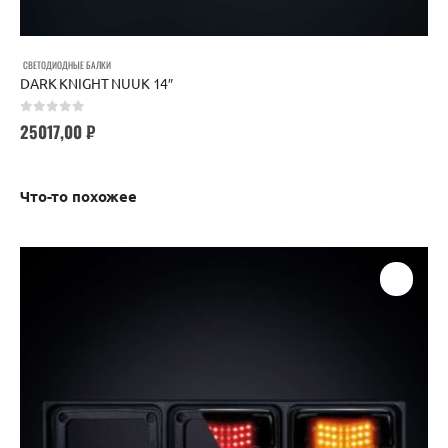
СВЕТОДИОДНЫЕ БАЛКИ
DARK KNIGHT NUUK 14″
0
out of 5
25017,00
₽
Что-то похожее