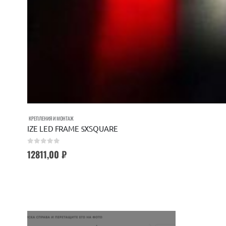
КРЕПЛЕНИЯ И МОНТАЖ
IZE LED FRAME 5XSQUARE
0
out of 5
12811,00
₽