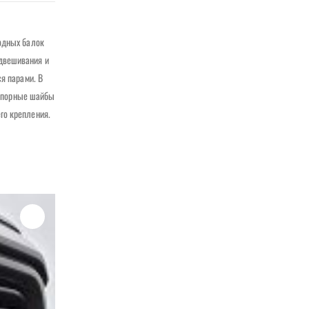
иодных балок
двешивания и
я парами. В
стопорные шайбы
го крепления.