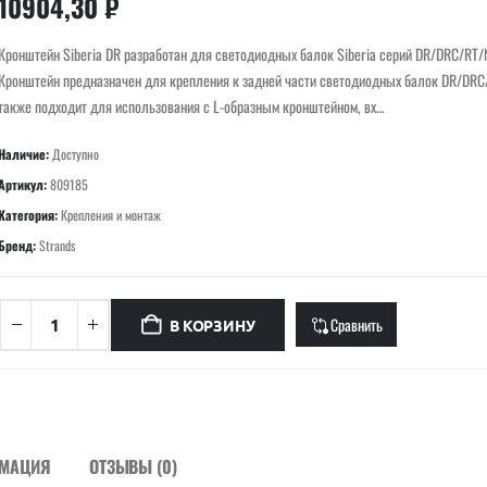
10904,30
₽
Кронштейн Siberia DR разработан для светодиодных балок Siberia серий DR/DRC/RT/
Кронштейн предназначен для крепления к задней части светодиодных балок DR/DRC
также подходит для использования с L-образным кронштейном, вх…
Наличие:
Доступно
Артикул:
809185
Категория:
Крепления и монтаж
Бренд:
Strands
Сравнить
В КОРЗИНУ
РМАЦИЯ
ОТЗЫВЫ (0)