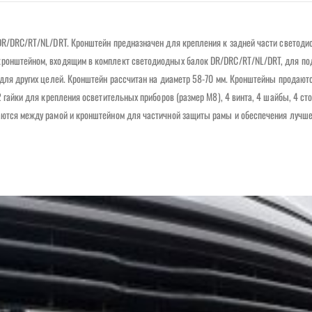
 DR/DRC/RT/NL/DRT. Кронштейн предназначен для крепления к задней части светод
 кронштейном, входящим в комплект светодиодных балок DR/DRC/RT/NL/DRT, для по
 для других целей. Кронштейн рассчитан на диаметр 58-70 мм. Кронштейны продаютс
 2 гайки для крепления осветительных приборов (размер M8), 4 винта, 4 шайбы, 4 
аются между рамой и кронштейном для частичной защиты рамы и обеспечения лучше