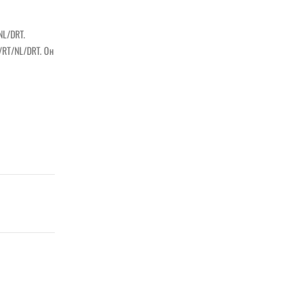
NL/DRT.
/RT/NL/DRT. Он