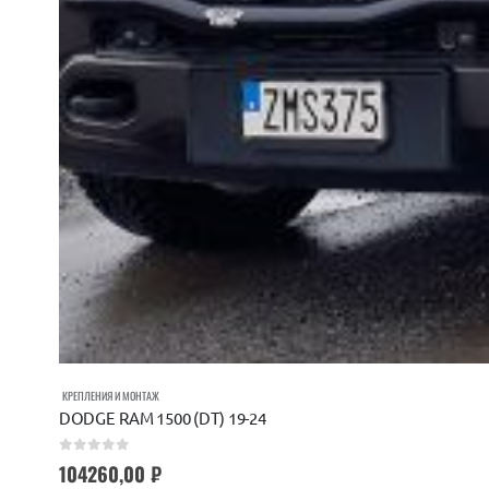
КРЕПЛЕНИЯ И МОНТАЖ
DODGE RAM 1500 (DT) 19-24
0
out of 5
104260,00
₽