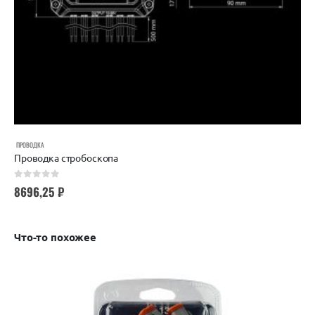
ПРОВОДКА
Проводка стробоскопа
0
out of 5
8696,25
₽
Что-то похожее