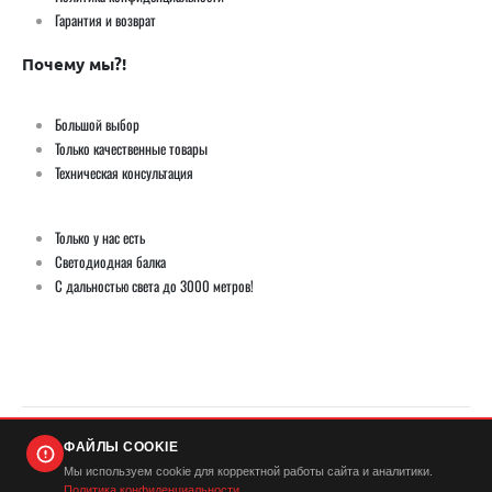
Гарантия и возврат
Почему мы?!
Большой выбор
Только качественные товары
Техническая консультация
Только у нас есть
Светодиодная балка
С дальностью света до 3000 метров!
ФАЙЛЫ COOKIE
© Демич ИП (ИНН 501724446420) / Мистер Андерсон 2026. Все права защищены
Мы используем cookie для корректной работы сайта и аналитики.
Политика конфиденциальности
.