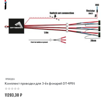
ПРОВОДКА
Комплект проводки для 3-ёх фонарей DT-4PIN
0
out of 5
11203,30
₽