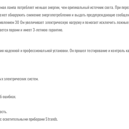
няемая лампа потребляет меньше энергии, чем оригинальный источник света. При пере
может обнаружить снижение энергопотребления и выдать предупреждающие сообщен
отивлением 30 Ом увеличивает электрическую нагрузку и помогает исключить ложны
ается парами и имеет 3-летнюю гарантию.
ения надежной и профессиональной установки. Он прошел тестирование и контроль ка
ых электрических систем.
б ошибках.
ость.
 с осветительными приборами Strands.