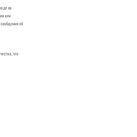
ходе на
ия или
е сообщения об
чества, что