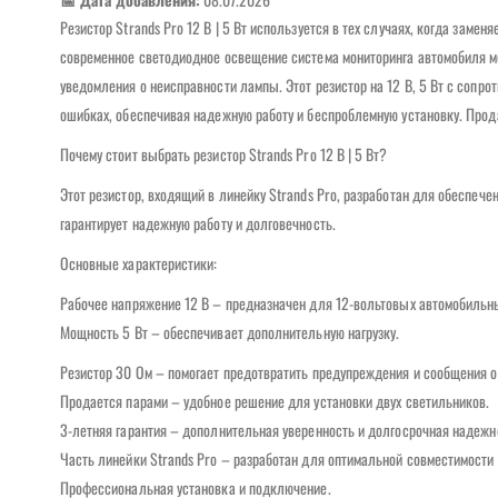
Резистор Strands Pro 12 В | 5 Вт используется в тех случаях, когда заме
современное светодиодное освещение система мониторинга автомобиля 
уведомления о неисправности лампы. Этот резистор на 12 В, 5 Вт с сопр
ошибках, обеспечивая надежную работу и беспроблемную установку. Прод
Почему стоит выбрать резистор Strands Pro 12 В | 5 Вт?
Этот резистор, входящий в линейку Strands Pro, разработан для обеспеч
гарантирует надежную работу и долговечность.
Основные характеристики:
Рабочее напряжение 12 В – предназначен для 12-вольтовых автомобильн
Мощность 5 Вт – обеспечивает дополнительную нагрузку.
Резистор 30 Ом – помогает предотвратить предупреждения и сообщения о
Продается парами – удобное решение для установки двух светильников.
3-летняя гарантия – дополнительная уверенность и долгосрочная надежн
Часть линейки Strands Pro – разработан для оптимальной совместимости
Профессиональная установка и подключение.