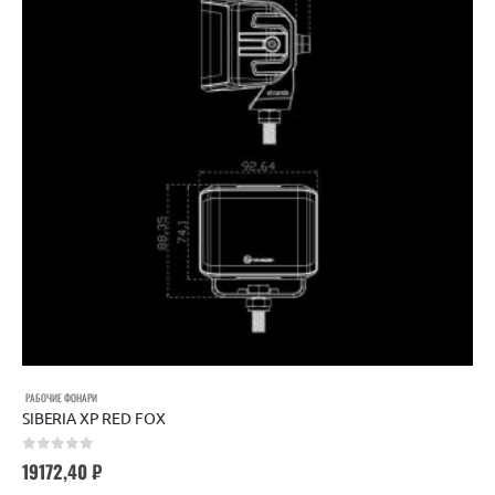
РАБОЧИЕ ФОНАРИ
SIBERIA XP RED FOX
0
out of 5
19172,40
₽