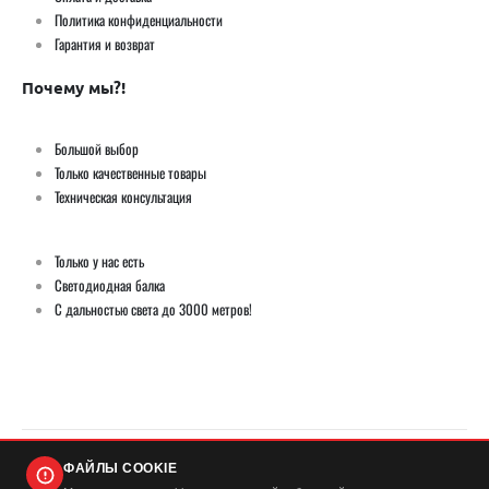
Политика конфиденциальности
Гарантия и возврат
Почему мы?!
Большой выбор
Только качественные товары
Техническая консультация
Только у нас есть
Светодиодная балка
С дальностью света до 3000 метров!
ФАЙЛЫ COOKIE
© Демич ИП (ИНН 501724446420) / Мистер Андерсон 2026. Все права защищены