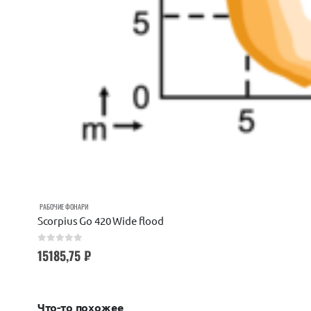
РАБОЧИЕ ФОНАРИ
Scorpius Go 420 Wide flood
0
out of 5
15185,75
₽
Что-то похожее