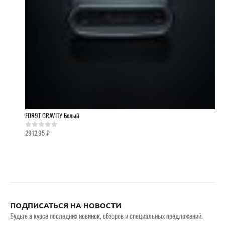
FOR9T GRAVITY Белый
2912,95
₽
0
out of 5
ПОДПИСАТЬСЯ НА НОВОСТИ
Будьте в курсе последних новинок, обзоров и специальных предложений.