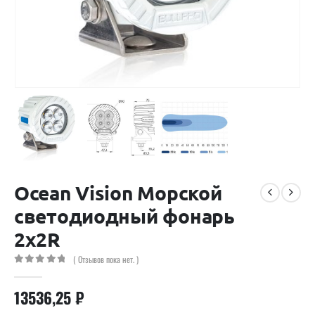
Ocean Vision Морской
светодиодный фонарь
2х2R
( Отзывов пока нет. )
0
out of 5
13536,25
₽