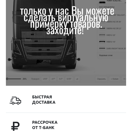
только у нас Вы можете
сделать виртуальную
примерку товаров.
заходите!
БЫСТРАЯ
ДОСТАВКА
РАССРОЧКА
ОТ Т-БАНК