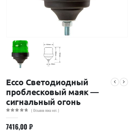
Ecco Светодиодный
проблесковый маяк —
сигнальный огонь
( Отзывов пока нет. )
0
out of 5
7416,00
₽