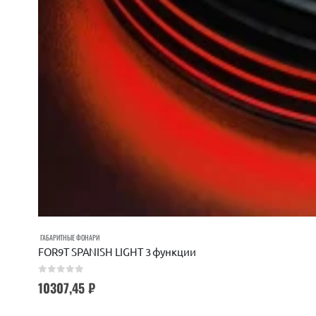
ГАБАРИТНЫЕ ФОНАРИ
FOR9T SPANISH LIGHT 3 функции
0
out of 5
10307,45
₽