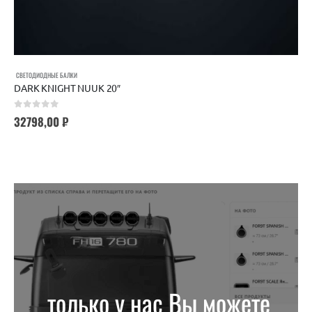
СВЕТОДИОДНЫЕ БАЛКИ
DARK KNIGHT NUUK 20″
0
out of 5
32798,00
₽
только у нас Вы можете