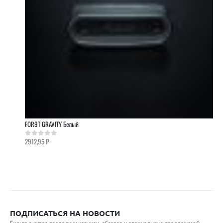
FOR9T GRAVITY Белый
2912,95
₽
0
out of 5
ПОДПИСАТЬСЯ НА НОВОСТИ