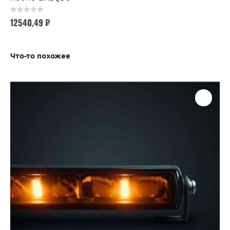
0
out of 5
12540,49
₽
Что-то похожее