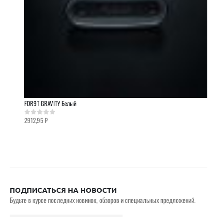
FOR9T GRAVITY Белый
2912,95
₽
0
out of 5
ПОДПИСАТЬСЯ НА НОВОСТИ
Будьте в курсе последних новинок, обзоров и специальных предложений.