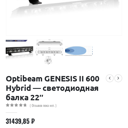
Optibeam GENESIS II 600
Hybrid — светодиодная
балка 22″
( Отзывов пока нет. )
0
out of 5
31439,85
₽