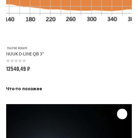
РАБОЧИЕ ФОНАРИ
NUUK D-LINE QB 3″
0
out of 5
12540,49
₽
Что-то похожее