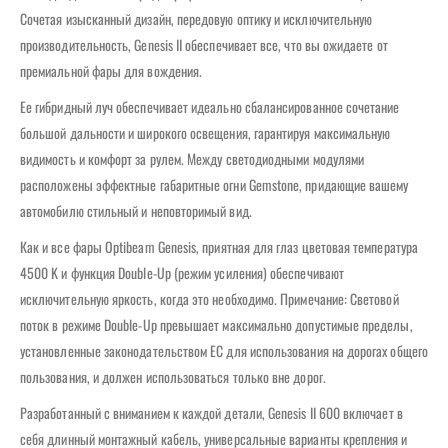
Сочетая изысканный дизайн, передовую оптику и исключительную
производительность, Genesis II обеспечивает все, что вы ожидаете от
премиальной фары для вождения.
Ее гибридный луч обеспечивает идеально сбалансированное сочетание
большой дальности и широкого освещения, гарантируя максимальную
видимость и комфорт за рулем. Между светодиодными модулями
расположены эффектные габаритные огни Gemstone, придающие вашему
автомобилю стильный и неповторимый вид.
Как и все фары Optibeam Genesis, приятная для глаз цветовая температура
4500 K и функция Double-Up (режим усиления) обеспечивают
исключительную яркость, когда это необходимо. Примечание: Световой
поток в режиме Double-Up превышает максимально допустимые пределы,
установленные законодательством ЕС для использования на дорогах общего
пользования, и должен использоваться только вне дорог.
Разработанный с вниманием к каждой детали, Genesis II 600 включает в
себя длинный монтажный кабель, универсальные варианты крепления и