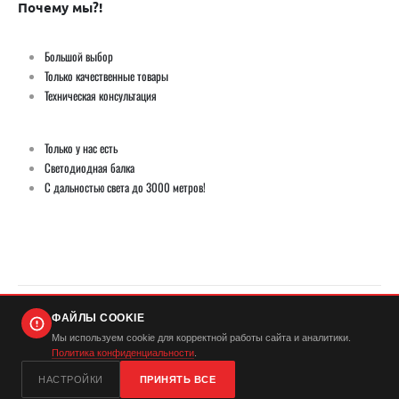
Почему мы?!
Большой выбор
Только качественные товары
Техническая консультация
Только у нас есть
Светодиодная балка
С дальностью света до 3000 метров!
ФАЙЛЫ COOKIE
© Демич ИП (ИНН 501724446420) / Мистер Андерсон 2026. Все права защищены
Мы используем cookie для корректной работы сайта и аналитики.
Политика конфиденциальности
.
...
НАСТРОЙКИ
ПРИНЯТЬ ВСЕ