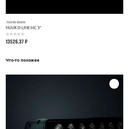
РАБОЧИЕ ФОНАРИ
NUUK D-LINE MC 3″
0
out of 5
13526,37
₽
Что-то похожее