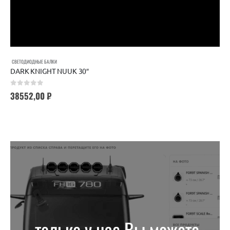
СВЕТОДИОДНЫЕ БАЛКИ
DARK KNIGHT NUUK 30″
0
out of 5
38552,00
₽
только у нас Вы можете