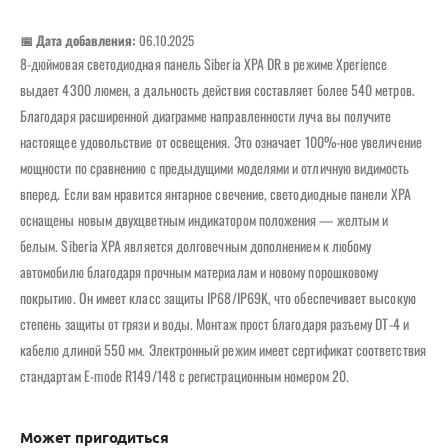
📅 Дата добавления:
06.10.2025
8-дюймовая светодиодная панель Siberia XPA DR в режиме Xperience
выдает 4300 люмен, а дальность действия составляет более 540 метров.
Благодаря расширенной диаграмме направленности луча вы получите
настоящее удовольствие от освещения. Это означает 100%-ное увеличение
мощности по сравнению с предыдущими моделями и отличную видимость
вперед. Если вам нравится янтарное свечение, светодиодные панели XPA
оснащены новым двухцветным индикатором положения — желтым и
белым. Siberia XPA является долговечным дополнением к любому
автомобилю благодаря прочным материалам и новому порошковому
покрытию. Он имеет класс защиты IP68/IP69K, что обеспечивает высокую
степень защиты от грязи и воды. Монтаж прост благодаря разъему DT-4 и
кабелю длиной 550 мм. Электронный режим имеет сертификат соответствия
стандартам E-mode R149/148 с регистрационным номером 20.
Может пригодиться