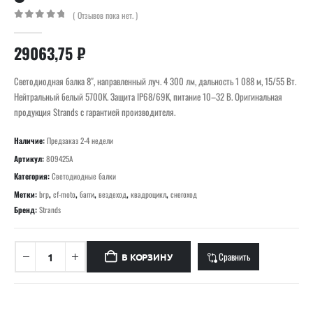
( Отзывов пока нет. )
0
out of 5
29063,75
₽
Светодиодная балка 8″, направленный луч. 4 300 лм, дальность 1 088 м, 15/55 Вт.
Нейтральный белый 5700K. Защита IP68/69K, питание 10–32 В. Оригинальная
продукция Strands с гарантией производителя.
Наличие:
Предзаказ 2-4 недели
Артикул:
809425A
Категория:
Светодиодные балки
Метки:
brp
,
cf-moto
,
багги
,
вездеход
,
квадроцикл
,
снегоход
Бренд:
Strands
Сравнить
В КОРЗИНУ