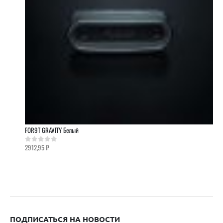
FOR9T GRAVITY Белый
2912,95
₽
0
out of 5
ПОДПИСАТЬСЯ НА НОВОСТИ