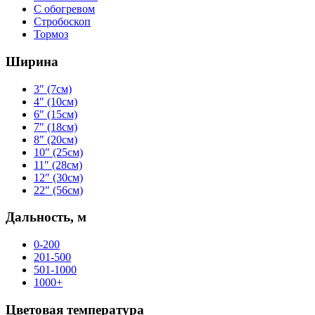
С обогревом
Стробоскоп
Тормоз
Ширина
3″ (7см)
4″ (10см)
6″ (15см)
7″ (18см)
8″ (20см)
10″ (25см)
11″ (28см)
12″ (30см)
22″ (56см)
Дальность, м
0-200
201-500
501-1000
1000+
Цветовая температура