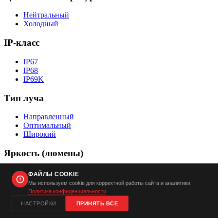
Нейтральный
Холодный
IP-класс
IP67
IP68
IP69K
Тип луча
Направленный
Оптимальный
Широкий
Яркость (люмены)
0-2000
ФАЙЛЫ COOKIE
2001-4000
Мы используем cookie для корректной работы сайта и аналитики.
4001-6000
Политика конфиденциальности
.
6001-10000
НАСТРОЙКИ
ПРИНЯТЬ ВСЕ
10001-20000