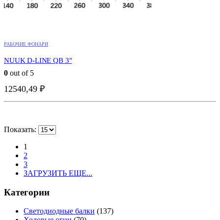
РАБОЧИЕ ФОНАРИ
NUUK D-LINE QB 3″
0
out of 5
БЫСТРО ГЛЯНУТЬ
БЫСТРО ГЛЯНУТЬ
БЫСТРО ГЛЯНУТЬ
БЫСТРО ГЛЯНУТЬ
БЫСТРО ГЛЯНУТЬ
БЫСТРО ГЛЯНУТЬ
БЫСТРО ГЛЯНУТЬ
БЫСТРО ГЛЯНУТЬ
БЫСТРО ГЛЯНУТЬ
БЫСТРО ГЛЯНУТЬ
БЫСТРО ГЛЯНУТЬ
БЫСТРО ГЛЯНУТЬ
БЫСТРО ГЛЯНУТЬ
БЫСТРО ГЛЯНУТЬ
БЫСТРО ГЛЯНУТЬ
12540,49
₽
Показать:
1
2
3
ЗАГРУЗИТЬ ЕЩЕ...
Категории
Светодиодные балки
(137)
Ходовые огни
(70)