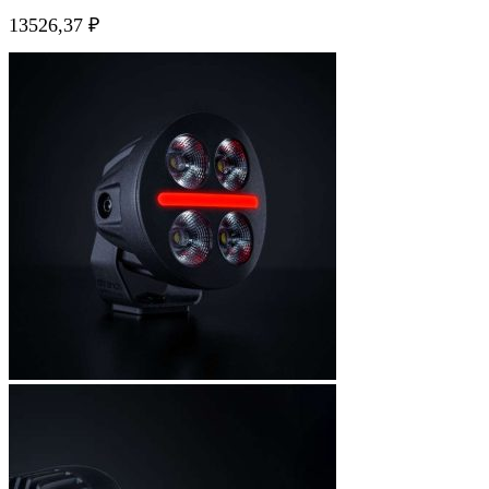
13526,37
₽