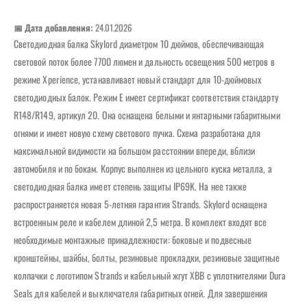
📅 Дата добавления:
24.01.2026
Светодиодная балка Skylord диаметром 10 дюймов, обеспечивающая
световой поток более 7700 люмен и дальность освещения 500 метров в
режиме Xperience, устанавливает новый стандарт для 10-дюймовых
светодиодных балок. Режим E имеет сертификат соответствия стандарту
R148/R149, артикул 20. Она оснащена белыми и янтарными габаритными
огнями и имеет новую схему светового пучка. Схема разработана для
максимальной видимости на большом расстоянии впереди, вблизи
автомобиля и по бокам. Корпус выполнен из цельного куска металла, а
светодиодная балка имеет степень защиты IP69K. На нее также
распространяется новая 5-летняя гарантия Strands. Skylord оснащена
встроенным реле и кабелем длиной 2,5 метра. В комплект входят все
необходимые монтажные принадлежности: боковые и подвесные
кронштейны, шайбы, болты, резиновые прокладки, резиновые защитные
колпачки с логотипом Strands и кабельный жгут XBB с уплотнителями Dura
Seals для кабелей и выключателя габаритных огней. Для завершения