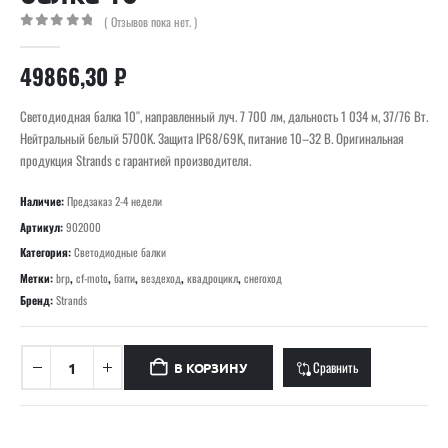
( Отзывов пока нет. )
0
out of 5
49866,30
₽
Светодиодная балка 10″, направленный луч. 7 700 лм, дальность 1 034 м, 37/76 Вт.
Нейтральный белый 5700K. Защита IP68/69K, питание 10–32 В. Оригинальная
продукция Strands с гарантией производителя.
Наличие:
Предзаказ 2-4 недели
Артикул:
902000
Категория:
Светодиодные балки
Метки:
brp
,
cf-moto
,
багги
,
вездеход
,
квадроцикл
,
снегоход
Бренд:
Strands
Сравнить
В КОРЗИНУ